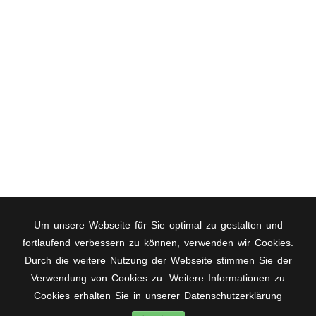
Funk - Plakate - Kino und Telefonwarteschleifen
.
Effizient und erfolgreich.
Um unsere Webseite für Sie optimal zu gestalten und
fortlaufend verbessern zu können, verwenden wir Cookies.
Durch die weitere Nutzung der Webseite stimmen Sie der
Verwendung von Cookies zu. Weitere Informationen zu
(c) 2023 Pro Audio
Cookies erhalten Sie in unserer
Datenschutzerklärung
Impressum
Datenschutz
Login