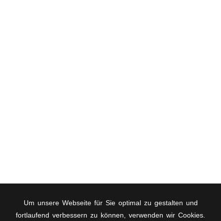
Gardengirls-2012-19330
Gardengirls-2012-Reminder-9346
Gardengirls-2014-20
Gardengirls-2014-Reminder-9308
Gardengirls-2016-21327
Gardengirls-2016-Rem-9368
Husqvarna-AutoMower-2015-30
Wohnungsbaugenossenschaften-Jugendkampagne-
2016
Yokohama-Funkspot-2016-Ddorf-20
Um unsere Webseite für Sie optimal zu gestalten und
fortlaufend verbessern zu können, verwenden wir Cookies.